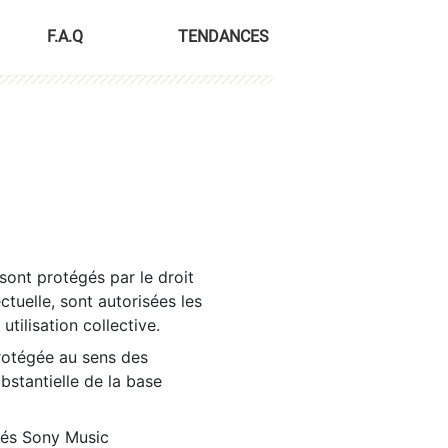
F.A.Q
TENDANCES
sont protégés par le droit
ctuelle, sont autorisées les
tilisation collective.
rotégée au sens des
ubstantielle de la base
tés Sony Music