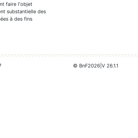
 faire l'objet
nt substantielle des
ées à des fins
e
© BnF
2026
|
V 26.1.1