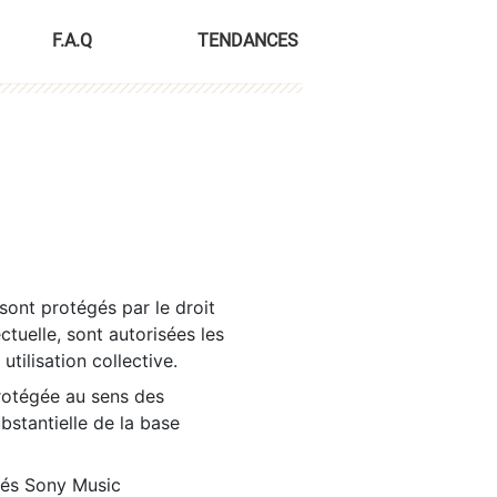
F.A.Q
TENDANCES
sont protégés par le droit
ctuelle, sont autorisées les
tilisation collective.
rotégée au sens des
ubstantielle de la base
tés Sony Music