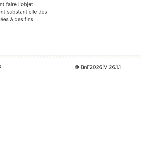
 faire l'objet
nt substantielle des
ées à des fins
e
© BnF
2026
|
V 26.1.1