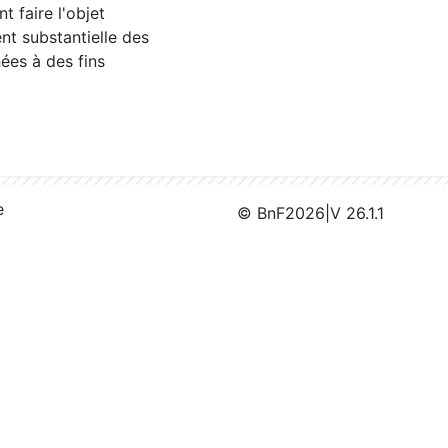
 faire l'objet
nt substantielle des
ées à des fins
e
© BnF
2026
|
V 26.1.1