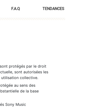
F.A.Q
TENDANCES
sont protégés par le droit
ctuelle, sont autorisées les
tilisation collective.
rotégée au sens des
ubstantielle de la base
tés Sony Music