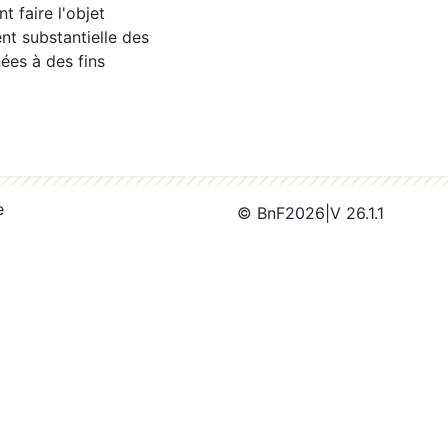
 faire l'objet
nt substantielle des
ées à des fins
e
© BnF
2026
|
V 26.1.1