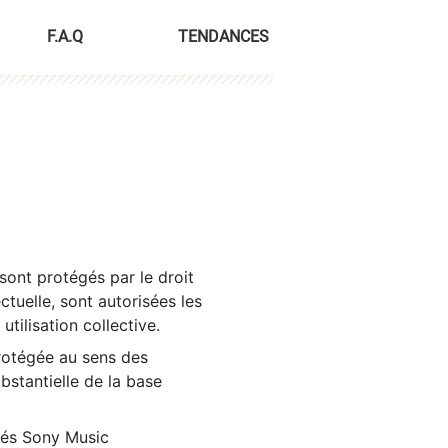
F.A.Q
TENDANCES
sont protégés par le droit
ctuelle, sont autorisées les
tilisation collective.
rotégée au sens des
ubstantielle de la base
tés Sony Music