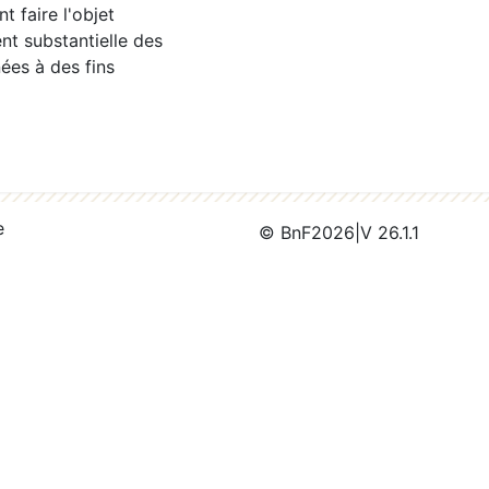
 faire l'objet
nt substantielle des
ées à des fins
e
© BnF
2026
|
V 26.1.1