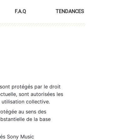
F.A.Q
TENDANCES
sont protégés par le droit
ctuelle, sont autorisées les
tilisation collective.
rotégée au sens des
ubstantielle de la base
tés Sony Music