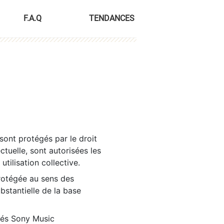
F.A.Q
TENDANCES
sont protégés par le droit
ctuelle, sont autorisées les
tilisation collective.
rotégée au sens des
ubstantielle de la base
tés Sony Music