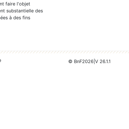
 faire l'objet
nt substantielle des
ées à des fins
e
© BnF
2026
|
V 26.1.1