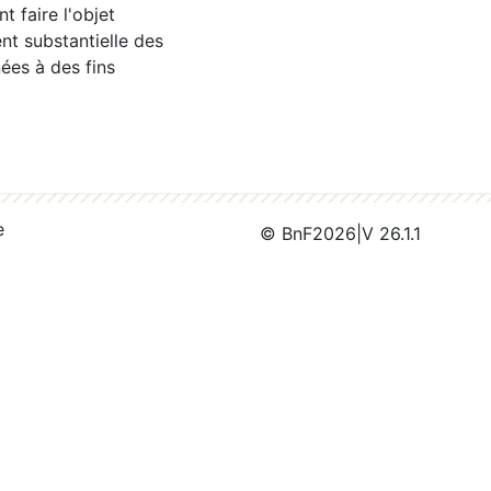
 faire l'objet
nt substantielle des
ées à des fins
e
© BnF
2026
|
V 26.1.1