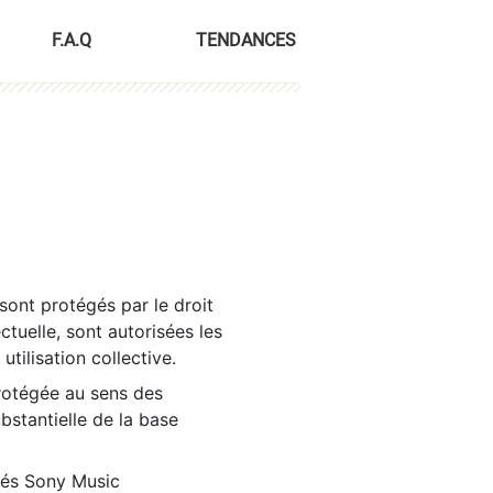
F.A.Q
TENDANCES
sont protégés par le droit
ctuelle, sont autorisées les
tilisation collective.
rotégée au sens des
ubstantielle de la base
tés Sony Music