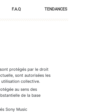
F.A.Q
TENDANCES
sont protégés par le droit
ctuelle, sont autorisées les
tilisation collective.
rotégée au sens des
ubstantielle de la base
tés Sony Music