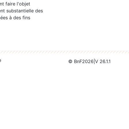
 faire l'objet
nt substantielle des
ées à des fins
e
© BnF
2026
|
V 26.1.1