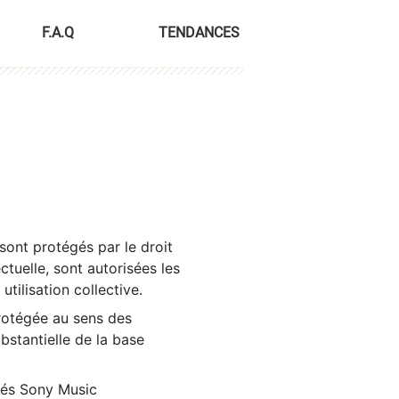
F.A.Q
TENDANCES
sont protégés par le droit
ctuelle, sont autorisées les
tilisation collective.
rotégée au sens des
ubstantielle de la base
tés Sony Music