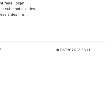
 faire l'objet
nt substantielle des
ées à des fins
e
© BnF
2026
|
V 26.1.1