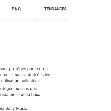
F.A.Q
TENDANCES
sont protégés par le droit
ctuelle, sont autorisées les
tilisation collective.
rotégée au sens des
ubstantielle de la base
tés Sony Music