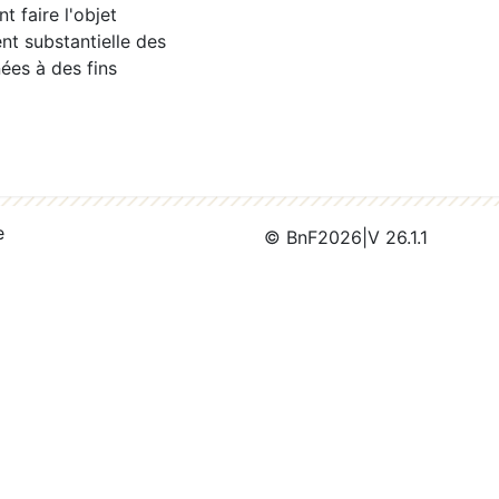
 faire l'objet
nt substantielle des
ées à des fins
e
© BnF
2026
|
V 26.1.1