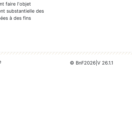
 faire l'objet
nt substantielle des
ées à des fins
e
© BnF
2026
|
V 26.1.1