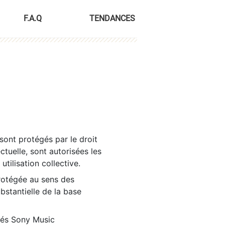
F.A.Q
TENDANCES
sont protégés par le droit
ctuelle, sont autorisées les
tilisation collective.
rotégée au sens des
ubstantielle de la base
tés Sony Music