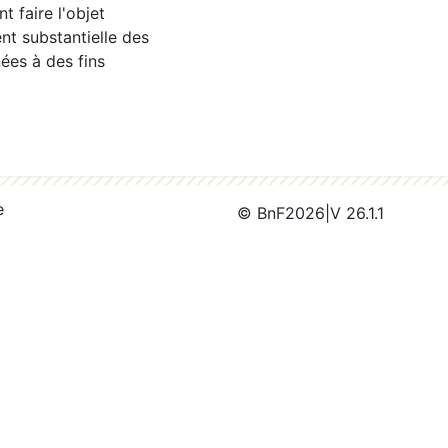
 faire l'objet
nt substantielle des
ées à des fins
e
© BnF
2026
|
V 26.1.1