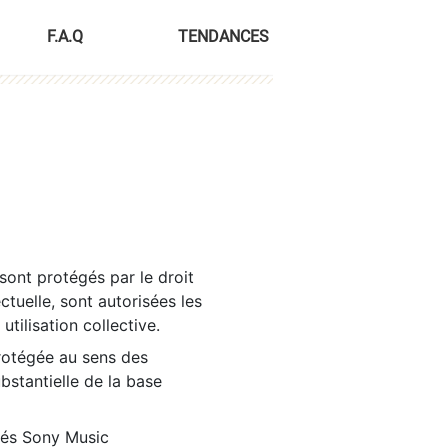
F.A.Q
TENDANCES
sont protégés par le droit
ctuelle, sont autorisées les
tilisation collective.
rotégée au sens des
ubstantielle de la base
tés Sony Music