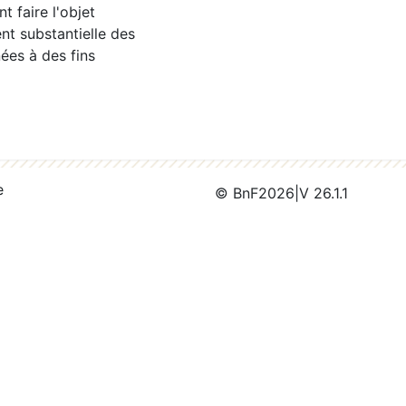
 faire l'objet
nt substantielle des
ées à des fins
e
© BnF
2026
|
V 26.1.1