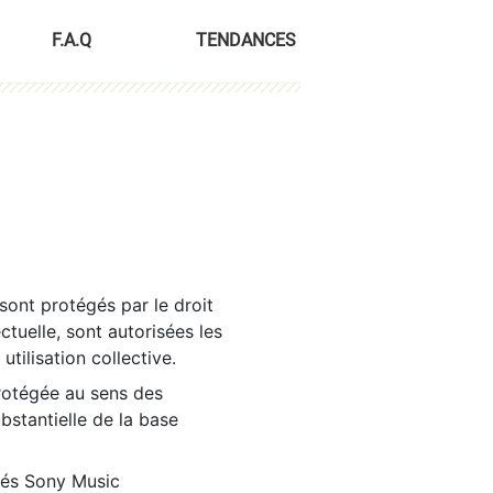
F.A.Q
TENDANCES
sont protégés par le droit
ctuelle, sont autorisées les
tilisation collective.
rotégée au sens des
ubstantielle de la base
tés Sony Music