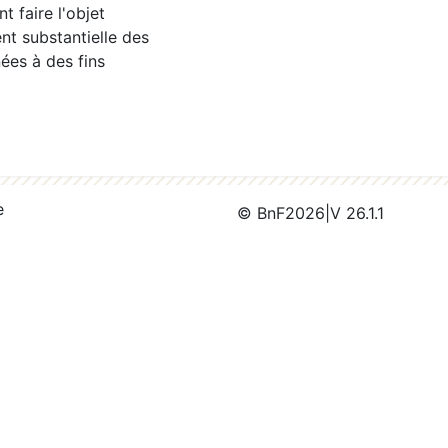
 faire l'objet
nt substantielle des
ées à des fins
e
© BnF
2026
|
V 26.1.1