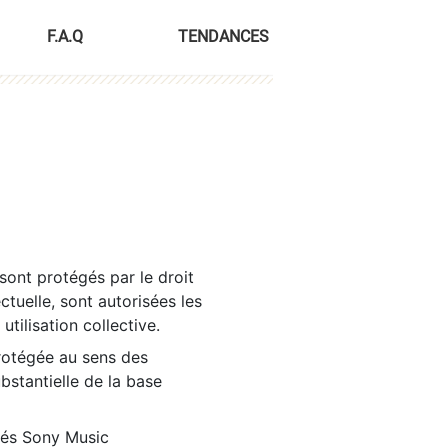
F.A.Q
TENDANCES
sont protégés par le droit
ctuelle, sont autorisées les
tilisation collective.
rotégée au sens des
ubstantielle de la base
tés Sony Music