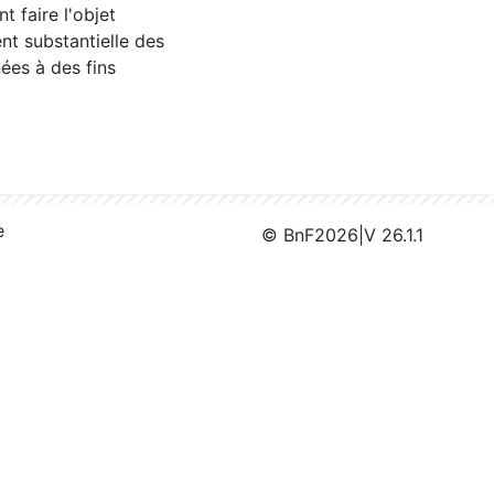
 faire l'objet
nt substantielle des
ées à des fins
e
© BnF
2026
|
V 26.1.1