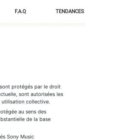
F.A.Q
TENDANCES
sont protégés par le droit
ctuelle, sont autorisées les
tilisation collective.
rotégée au sens des
ubstantielle de la base
tés Sony Music