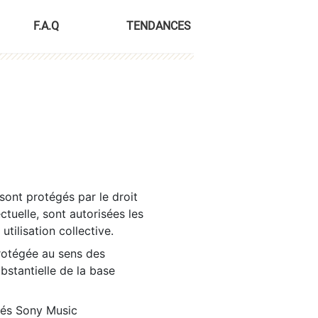
F.A.Q
TENDANCES
sont protégés par le droit
ctuelle, sont autorisées les
tilisation collective.
rotégée au sens des
ubstantielle de la base
tés Sony Music