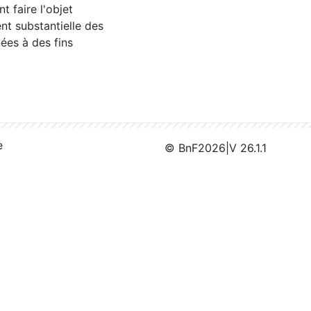
 faire l'objet
nt substantielle des
ées à des fins
e
© BnF
2026
|
V 26.1.1