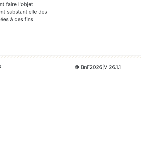
 faire l'objet
nt substantielle des
ées à des fins
e
© BnF
2026
|
V 26.1.1