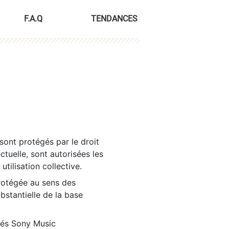
F.A.Q
TENDANCES
sont protégés par le droit
ctuelle, sont autorisées les
tilisation collective.
rotégée au sens des
ubstantielle de la base
tés Sony Music