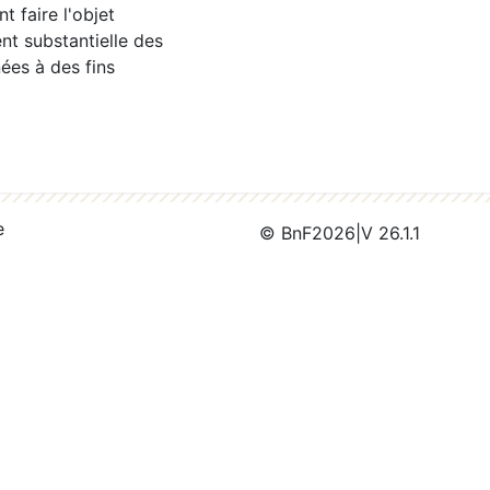
 faire l'objet
nt substantielle des
ées à des fins
e
© BnF
2026
|
V 26.1.1