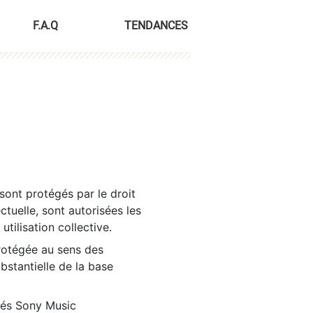
F.A.Q
TENDANCES
sont protégés par le droit
ctuelle, sont autorisées les
tilisation collective.
rotégée au sens des
ubstantielle de la base
tés Sony Music