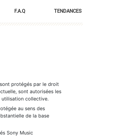
F.A.Q
TENDANCES
sont protégés par le droit
ctuelle, sont autorisées les
tilisation collective.
rotégée au sens des
ubstantielle de la base
tés Sony Music