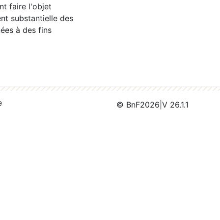
 faire l'objet
nt substantielle des
ées à des fins
e
© BnF
2026
|
V 26.1.1