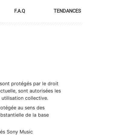
F.A.Q
TENDANCES
sont protégés par le droit
ctuelle, sont autorisées les
tilisation collective.
rotégée au sens des
ubstantielle de la base
tés Sony Music