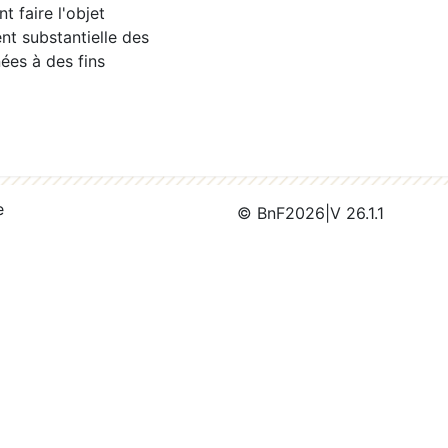
 faire l'objet
nt substantielle des
ées à des fins
e
© BnF
2026
|
V 26.1.1