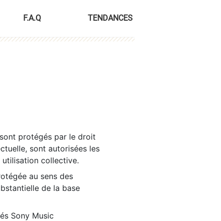
F.A.Q
TENDANCES
sont protégés par le droit
ctuelle, sont autorisées les
tilisation collective.
rotégée au sens des
ubstantielle de la base
tés Sony Music