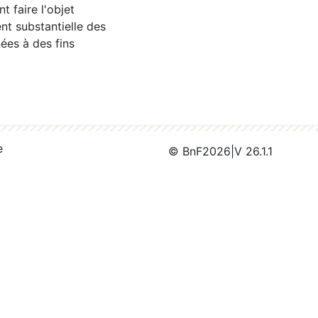
 faire l'objet
nt substantielle des
ées à des fins
e
© BnF
2026
|
V 26.1.1