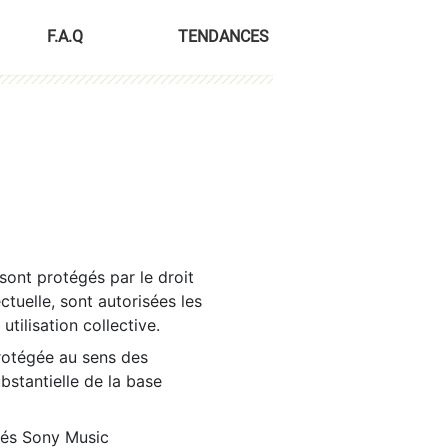
F.A.Q
TENDANCES
sont protégés par le droit
ctuelle, sont autorisées les
tilisation collective.
rotégée au sens des
ubstantielle de la base
tés Sony Music