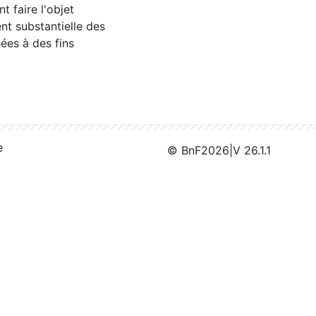
 faire l'objet
nt substantielle des
ées à des fins
e
© BnF
2026
|
V 26.1.1