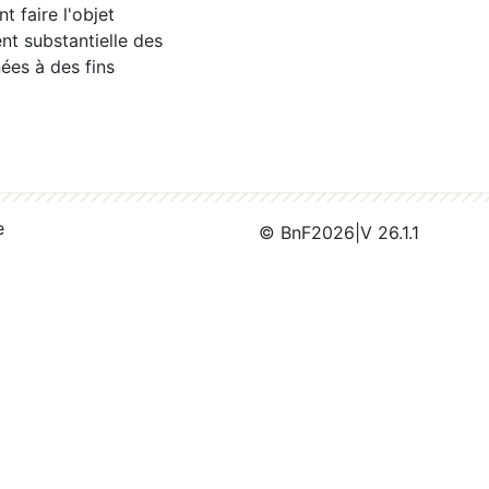
 faire l'objet
nt substantielle des
ées à des fins
e
© BnF
2026
|
V 26.1.1