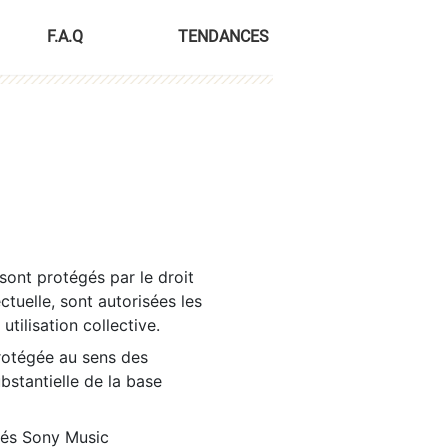
F.A.Q
TENDANCES
sont protégés par le droit
ctuelle, sont autorisées les
tilisation collective.
rotégée au sens des
ubstantielle de la base
tés Sony Music