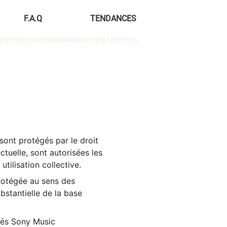
F.A.Q
TENDANCES
sont protégés par le droit
ctuelle, sont autorisées les
tilisation collective.
rotégée au sens des
ubstantielle de la base
tés Sony Music