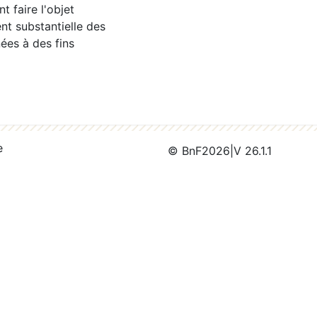
 faire l'objet
nt substantielle des
ées à des fins
e
© BnF
2026
|
V 26.1.1