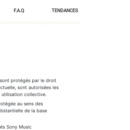
F.A.Q
TENDANCES
sont protégés par le droit
ctuelle, sont autorisées les
tilisation collective.
rotégée au sens des
ubstantielle de la base
tés Sony Music