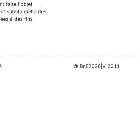
 faire l'objet
nt substantielle des
ées à des fins
e
© BnF
2026
|
V 26.1.1