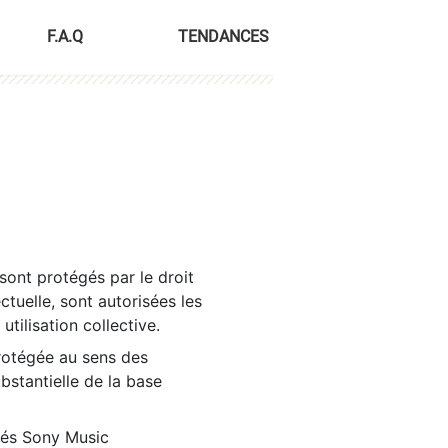
F.A.Q
TENDANCES
sont protégés par le droit
ctuelle, sont autorisées les
tilisation collective.
rotégée au sens des
ubstantielle de la base
tés Sony Music