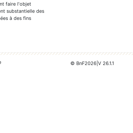
 faire l'objet
nt substantielle des
ées à des fins
e
© BnF
2026
|
V 26.1.1