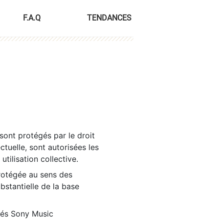
F.A.Q
TENDANCES
sont protégés par le droit
ctuelle, sont autorisées les
tilisation collective.
rotégée au sens des
ubstantielle de la base
tés Sony Music