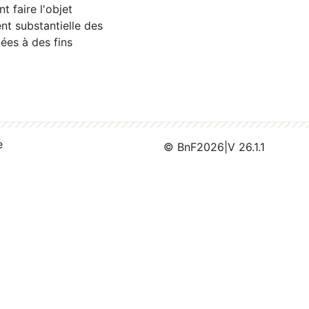
 faire l'objet
nt substantielle des
ées à des fins
e
© BnF
2026
|
V 26.1.1