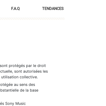
F.A.Q
TENDANCES
sont protégés par le droit
ctuelle, sont autorisées les
tilisation collective.
rotégée au sens des
ubstantielle de la base
tés Sony Music