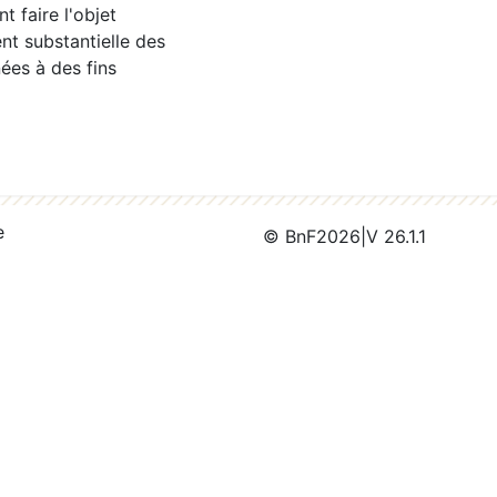
 faire l'objet
nt substantielle des
ées à des fins
e
© BnF
2026
|
V 26.1.1