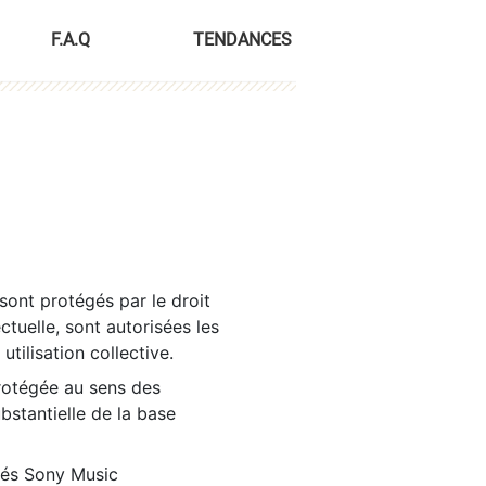
F.A.Q
TENDANCES
sont protégés par le droit
ctuelle, sont autorisées les
tilisation collective.
rotégée au sens des
ubstantielle de la base
tés Sony Music