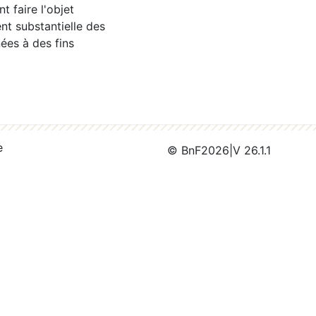
 faire l'objet
nt substantielle des
ées à des fins
e
© BnF
2026
|
V 26.1.1