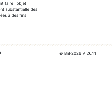
 faire l'objet
nt substantielle des
ées à des fins
e
© BnF
2026
|
V 26.1.1