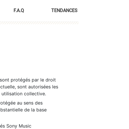
F.A.Q
TENDANCES
sont protégés par le droit
ctuelle, sont autorisées les
tilisation collective.
rotégée au sens des
ubstantielle de la base
tés Sony Music