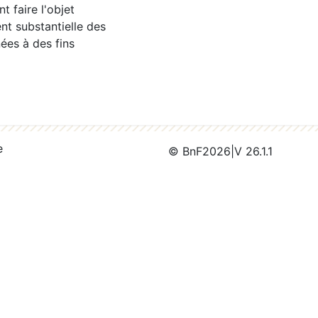
 faire l'objet
nt substantielle des
ées à des fins
e
© BnF
2026
|
V 26.1.1