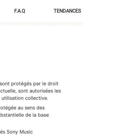
F.A.Q
TENDANCES
sont protégés par le droit
ctuelle, sont autorisées les
tilisation collective.
rotégée au sens des
ubstantielle de la base
tés Sony Music