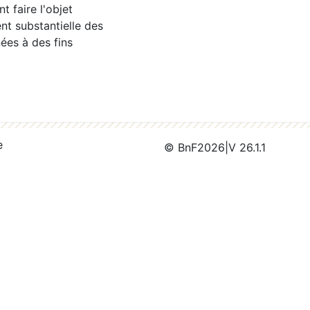
 faire l'objet
nt substantielle des
ées à des fins
e
© BnF
2026
|
V 26.1.1