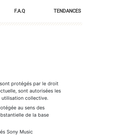
F.A.Q
TENDANCES
sont protégés par le droit
ctuelle, sont autorisées les
tilisation collective.
rotégée au sens des
ubstantielle de la base
tés Sony Music