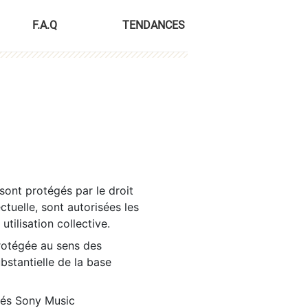
F.A.Q
TENDANCES
sont protégés par le droit
ctuelle, sont autorisées les
tilisation collective.
rotégée au sens des
ubstantielle de la base
tés Sony Music