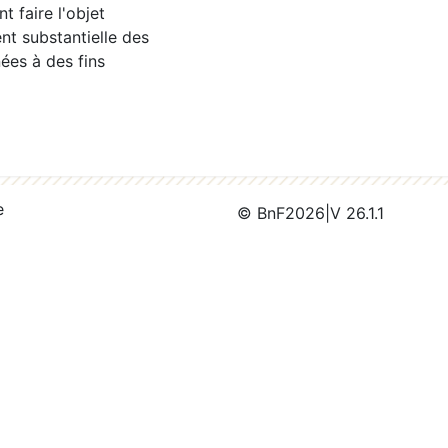
 faire l'objet
nt substantielle des
ées à des fins
e
© BnF
2026
|
V 26.1.1