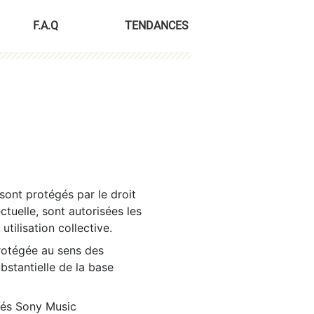
F.A.Q
TENDANCES
sont protégés par le droit
ctuelle, sont autorisées les
tilisation collective.
rotégée au sens des
ubstantielle de la base
tés Sony Music