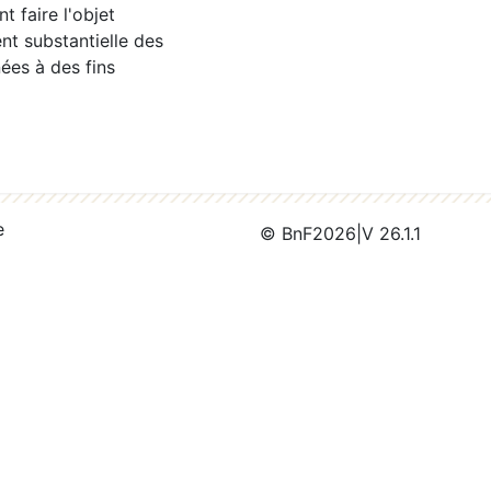
 faire l'objet
nt substantielle des
ées à des fins
e
© BnF
2026
|
V 26.1.1