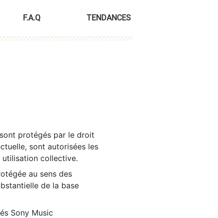
F.A.Q
TENDANCES
sont protégés par le droit
ctuelle, sont autorisées les
tilisation collective.
rotégée au sens des
ubstantielle de la base
tés Sony Music