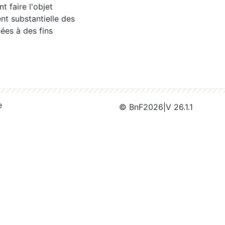
 faire l'objet
nt substantielle des
ées à des fins
e
© BnF
2026
|
V 26.1.1