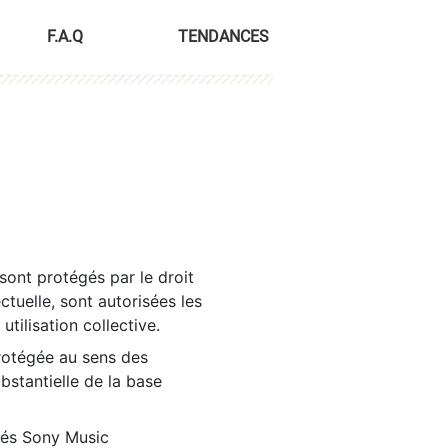
F.A.Q
TENDANCES
sont protégés par le droit
ctuelle, sont autorisées les
tilisation collective.
rotégée au sens des
ubstantielle de la base
tés Sony Music