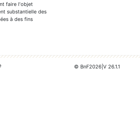
 faire l'objet
nt substantielle des
ées à des fins
e
© BnF
2026
|
V 26.1.1