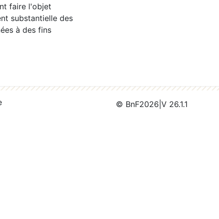
 faire l'objet
nt substantielle des
ées à des fins
e
© BnF
2026
|
V 26.1.1