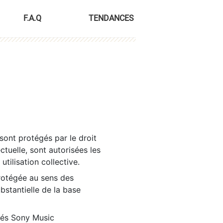
F.A.Q
TENDANCES
sont protégés par le droit
ctuelle, sont autorisées les
tilisation collective.
rotégée au sens des
ubstantielle de la base
tés Sony Music