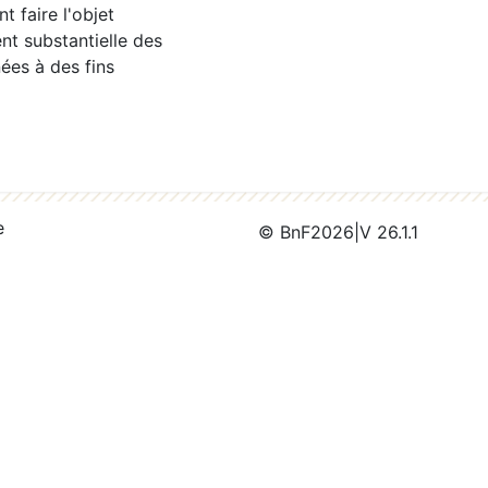
 faire l'objet
nt substantielle des
ées à des fins
e
© BnF
2026
|
V 26.1.1