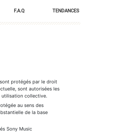
F.A.Q
TENDANCES
sont protégés par le droit
ctuelle, sont autorisées les
tilisation collective.
rotégée au sens des
ubstantielle de la base
tés Sony Music