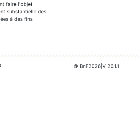
 faire l'objet
nt substantielle des
ées à des fins
e
© BnF
2026
|
V 26.1.1