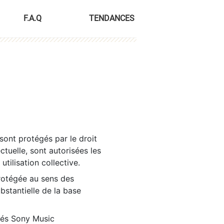
F.A.Q
TENDANCES
sont protégés par le droit
ctuelle, sont autorisées les
tilisation collective.
rotégée au sens des
ubstantielle de la base
tés Sony Music