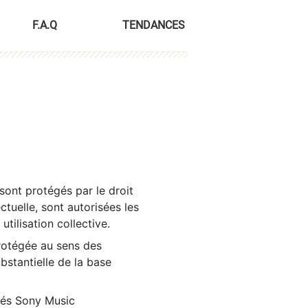
F.A.Q
TENDANCES
sont protégés par le droit
ctuelle, sont autorisées les
tilisation collective.
rotégée au sens des
ubstantielle de la base
tés Sony Music