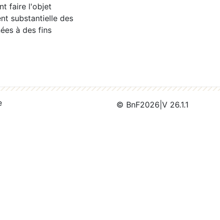
 faire l'objet
nt substantielle des
ées à des fins
e
© BnF
2026
|
V 26.1.1