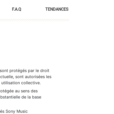
F.A.Q
TENDANCES
sont protégés par le droit
ctuelle, sont autorisées les
tilisation collective.
rotégée au sens des
ubstantielle de la base
tés Sony Music