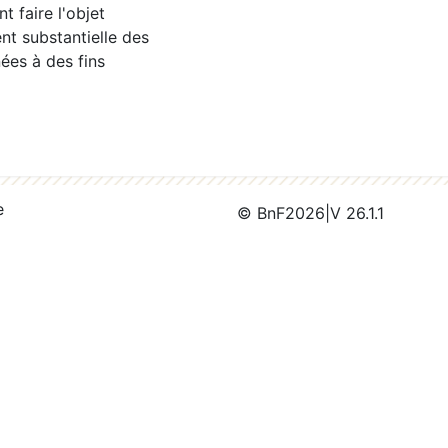
 faire l'objet
nt substantielle des
ées à des fins
e
© BnF
2026
|
V 26.1.1