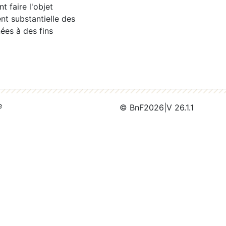
 faire l'objet
nt substantielle des
ées à des fins
e
© BnF
2026
|
V 26.1.1