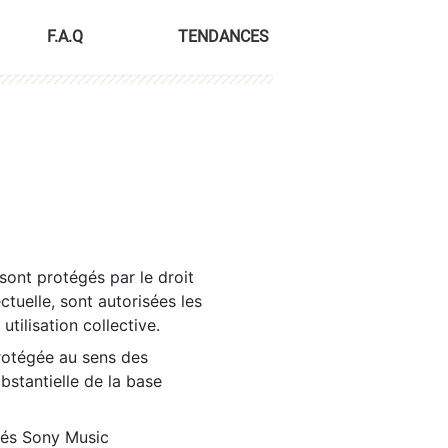
F.A.Q
TENDANCES
sont protégés par le droit
ctuelle, sont autorisées les
tilisation collective.
rotégée au sens des
ubstantielle de la base
tés Sony Music