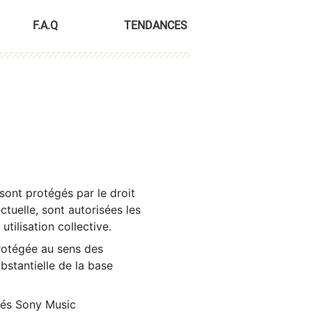
F.A.Q
TENDANCES
sont protégés par le droit
ctuelle, sont autorisées les
tilisation collective.
rotégée au sens des
ubstantielle de la base
tés Sony Music