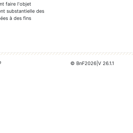
 faire l'objet
nt substantielle des
ées à des fins
e
© BnF
2026
|
V 26.1.1