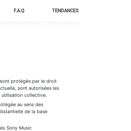
F.A.Q
TENDANCES
sont protégés par le droit
ctuelle, sont autorisées les
tilisation collective.
rotégée au sens des
ubstantielle de la base
tés Sony Music