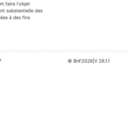
 faire l'objet
nt substantielle des
ées à des fins
e
© BnF
2026
|
V 26.1.1