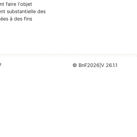
 faire l'objet
nt substantielle des
ées à des fins
e
© BnF
2026
|
V 26.1.1