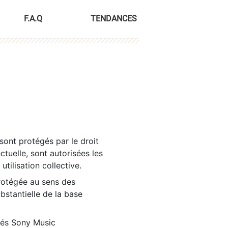
F.A.Q
TENDANCES
sont protégés par le droit
ctuelle, sont autorisées les
tilisation collective.
rotégée au sens des
ubstantielle de la base
tés Sony Music