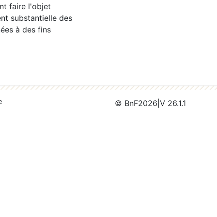
 faire l'objet
nt substantielle des
ées à des fins
e
© BnF
2026
|
V 26.1.1