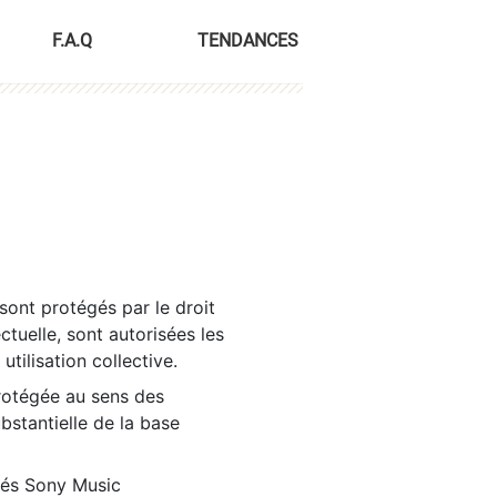
F.A.Q
TENDANCES
sont protégés par le droit
ctuelle, sont autorisées les
tilisation collective.
rotégée au sens des
ubstantielle de la base
tés Sony Music