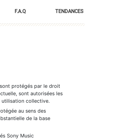
F.A.Q
TENDANCES
sont protégés par le droit
ctuelle, sont autorisées les
tilisation collective.
rotégée au sens des
ubstantielle de la base
tés Sony Music