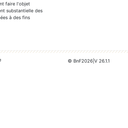
 faire l'objet
nt substantielle des
ées à des fins
e
© BnF
2026
|
V 26.1.1