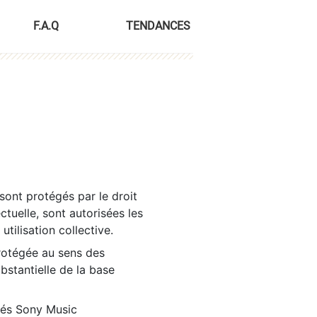
F.A.Q
TENDANCES
sont protégés par le droit
ctuelle, sont autorisées les
tilisation collective.
rotégée au sens des
ubstantielle de la base
tés Sony Music