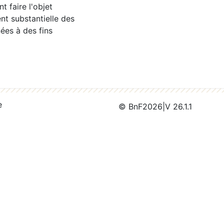
 faire l'objet
nt substantielle des
ées à des fins
e
© BnF
2026
|
V 26.1.1