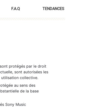
F.A.Q
TENDANCES
sont protégés par le droit
ctuelle, sont autorisées les
tilisation collective.
rotégée au sens des
ubstantielle de la base
tés Sony Music