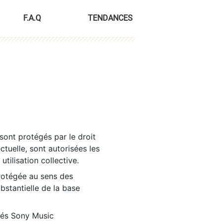
F.A.Q
TENDANCES
sont protégés par le droit
ctuelle, sont autorisées les
tilisation collective.
rotégée au sens des
ubstantielle de la base
tés Sony Music