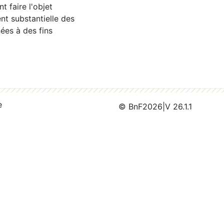
 faire l'objet
nt substantielle des
ées à des fins
e
© BnF
2026
|
V 26.1.1